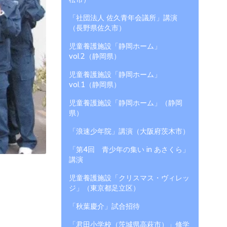
「社団法人 佐久青年会議所」講演
（長野県佐久市）
児童養護施設「静岡ホーム」
vol.2（静岡県）
児童養護施設「静岡ホーム」
vol.1（静岡県）
児童養護施設「静岡ホーム」（静岡
県）
「浪速少年院」講演（大阪府茨木市）
「第4回 青少年の集い in あさくら」
講演
児童養護施設「クリスマス・ヴィレッ
ジ」（東京都足立区）
「秋葉慶介」試合招待
「君田小学校（茨城県高萩市）」修学