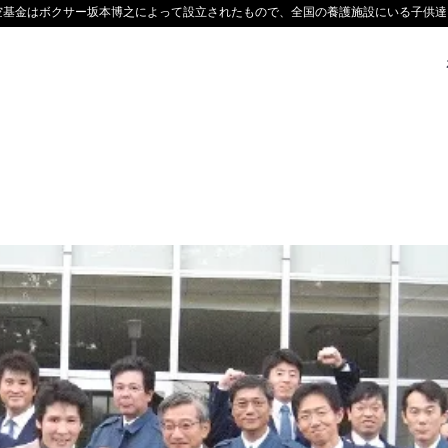
空基金はボクサー坂本博之によって設立されたもので、全国の養護施設にいる子供達を