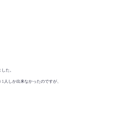
、
ました。
き1人しか出来なかったのですが、