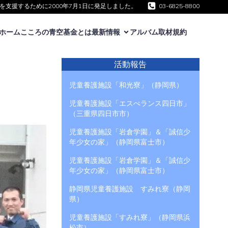
支援するために2000年7月1日に発足しました。
03-6825-8800
ホーム
こころの青空基金とは
最新情報
アルバム
取材規約
活動報告
児童養護施設「和光寮」（静岡県）
児童養護施設「エスぺランス四日市」
（三重県四日市市）
児童養護施設「岩倉学園」＆「誠信少
年少女の家」（静岡県富士市）
児童養護施設「岩倉学園」＆「誠信少
年少女の家」（静岡県富士市）
静岡県児童養護施設 すみれ寮（静岡
県）
児童養護施設「すみれ寮」（静岡県浜
松市）