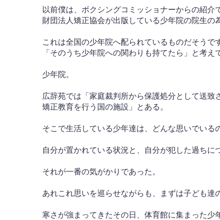
以前僕は、ボクシングコミッショナーからの紹介
財団法人矯正協会が出版している少年院の院生の
これは全国の少年院へ配られているものだそうで
「そのうち少年院への関わりも持てたら」と考え
少年院。
広辞苑では「家庭裁判所から保護処分として送致
矯正教育を行う国の施設」とある。
そこで生活している少年達は、どんな思いでいる
自分が置かれている状況と、自分が犯した過ちに
それが一番の気がかりであった。
あれこれ思いを巡らせながらも、まずは子ども達
寒さが強まってきたその日、体育館に集まった少